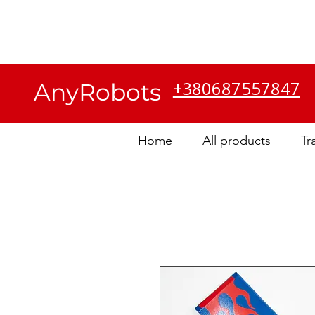
Servizio Clienti
Chi
siamo
+380687557847
AnyRobots
Home
All products
Tr