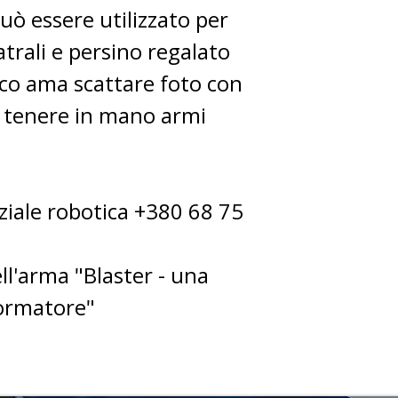
uò essere utilizzato per
atrali e persino regalato
lico ama scattare foto con
 tenere in mano armi
iale robotica +380 68 75
ll'arma "Blaster - una
formatore"