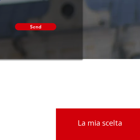
Send
La mia scelta