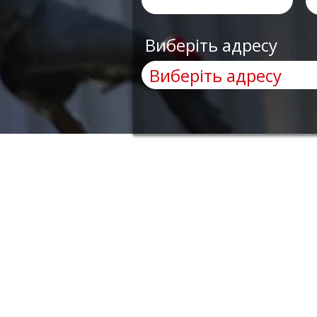
Виберіть адресу
AnyRobots
Menù
Ho bisogno di