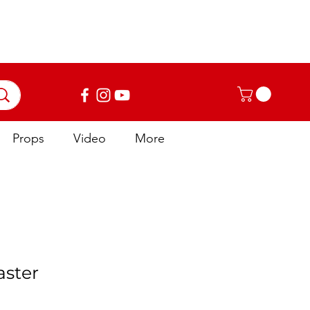
Accedi
Props
Video
More
ster