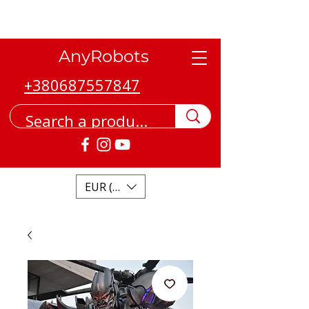
AnyRobots
+380687557847
EUR (€)