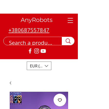
AnyRobots
+380687557847
EUR (€)