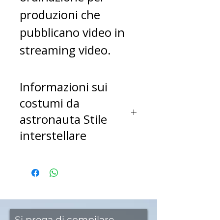
produzioni che
pubblicano video in
streaming video.
Informazioni sui
costumi da
astronauta Stile
interstellare
Guarda questi
costumi e capirai
tutto. La telecamera
vede ogni cucitura,
Si prega di compilare