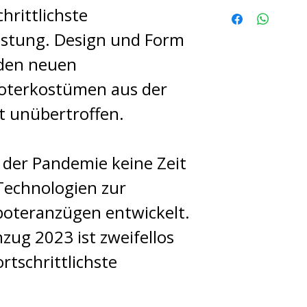
Beim Transf
hrittlichste
Baustelzen.
2023 können
üstung. Design und Form
erhöhen wir
Waffe auswä
 den neuen
einer Perso
Transforme
oterkostümen aus der
Der Anzug is
mit progra
t unübertroffen.
Körpergröß
Pixelbeleuc
ausgelegt. 
einzelne Wa
der Pandemie keine Zeit
Roboterchar
Wählen Sie 
echnologien zur
der durchsc
- Bumblebe
boteranzügen entwickelt.
empfohlene
Transform
ug 2023 ist zweifellos
zu 245 cm.
Optimus Pr
rtschrittlichste
Soundeffek
Transforma
Transforme
- Zusätzlic