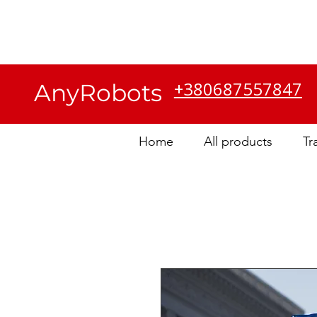
Kundendienst
Über uns
+380687557847
AnyRobots
Home
All products
Tr