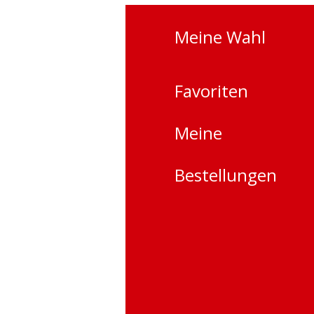
t-Transformator-
stüm 2023
Meine Wahl
r-Transformer-
st mit einer Pixel-
Favoriten
eleuchtung
enst
Meine
t. Jede LED wird
pezielles Programm
e
Bestellungen
nd ändert ihre
sikalischer
. Jetzt können Sie
tmodus auswählen,
er Musik