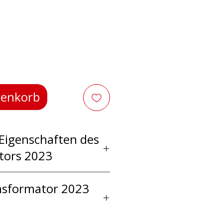
reis
renkorb
Eigenschaften des
tors 2023
rmer 2023-Anzug
nsformator 2023
 der Schauspieler
n Profi-