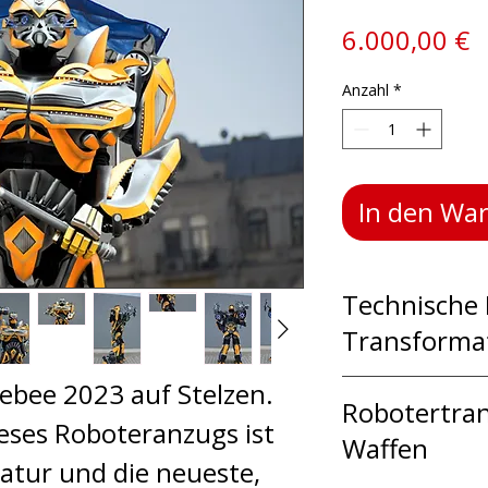
P
6.000,00 €
Anzahl
*
In den Wa
Technische 
Transforma
bee 2023 auf Stelzen.
Im Transfo
Robotertra
eses Roboteranzugs ist
bewegt sich
Waffen
tatur und die neueste,
auf bequeme