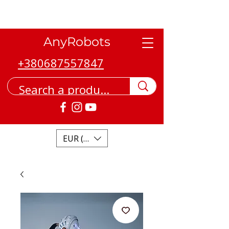
AnyRobots
+380687557847
EUR (€)