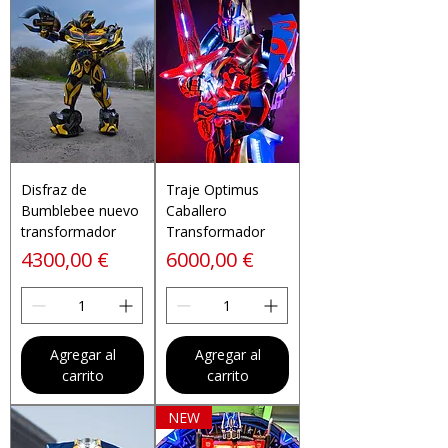
Disfraz de
Traje Optimus
Bumblebee nuevo
Caballero
transformador
Transformador
Precio
Precio
4300,00 €
6000,00 €
Agregar al
Agregar al
carrito
carrito
NEW