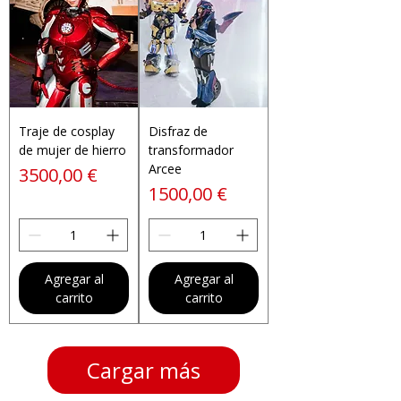
Traje de cosplay
Disfraz de
de mujer de hierro
transformador
Arcee
Precio
3500,00 €
Precio
1500,00 €
Agregar al
Agregar al
carrito
carrito
Cargar más