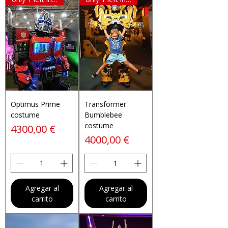
Optimus Prime
Transformer
costume
Bumblebee
costume
Precio
4300,00 €
Precio
4000,00 €
Agregar al
Agregar al
carrito
carrito