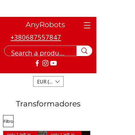
AnyRobots
+380687557847
EUR (€)
Transformadores
Filtro
only 1 left in stock
only 1 left in stock