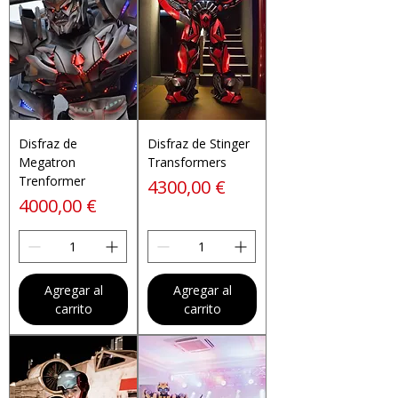
Disfraz de
Disfraz de Stinger
Megatron
Transformers
Trenformer
Precio
4300,00 €
Precio
4000,00 €
Agregar al
Agregar al
carrito
carrito