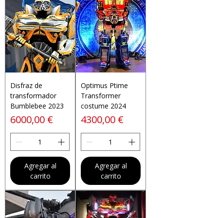
Disfraz de
Optimus Ptime
transformador
Transformer
Bumblebee 2023
costume 2024
Precio
Precio
6000,00 €
4300,00 €
Agregar al
Agregar al
carrito
carrito