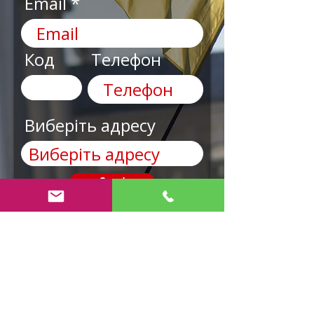
Email
Код
Телефон
Виберіть адресу
Send
AnyRobots
¿Necesitas ayuda?