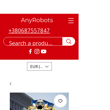
AnyRobots
+380687557847
EUR (€)