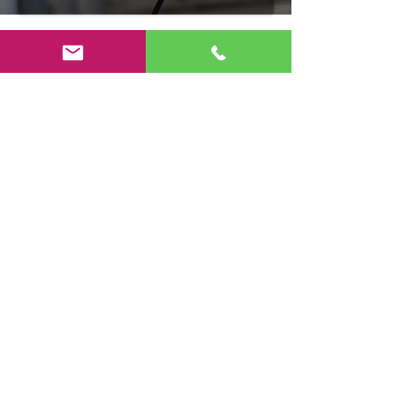
humano a robot, un
altavoz y un sistema
AnyRobots
de audio.
¿Necesitas ayuda?
Un potente sistema
Visita nuestro
Atención al
de audio estéreo está
cliente
integrado en las
para obtener ayuda o
botas altas del traje
transformador. En
llámenos al
consecuencia, el
+380687557847
sonido del robot será
como en un
automóvil potente.
Un módulo de audio