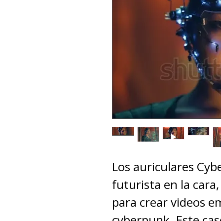
Los auriculares Cyb
futurista en la car
para crear videos e
cyberpunk. Este ca