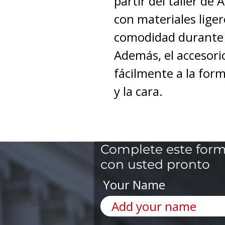
partir del taller de 
con materiales liger
comodidad durante l
Además, el accesori
fácilmente a la form
y la cara.
Complete este form
con usted pronto
Your Name