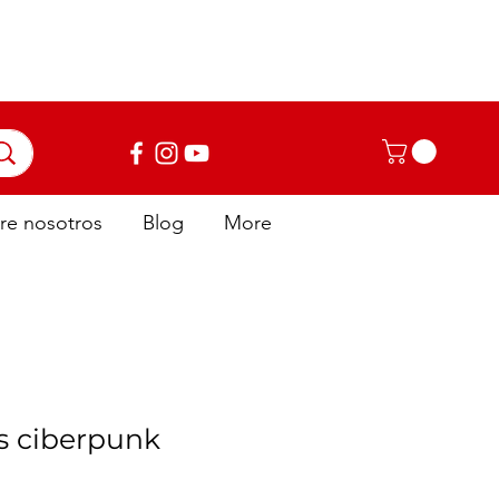
niciar sesión
re nosotros
Blog
More
s ciberpunk