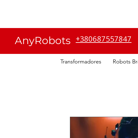
Atención al cliente
Sobre
nosotros
+380687557847
AnyRobots
Transformadores
Robots Br