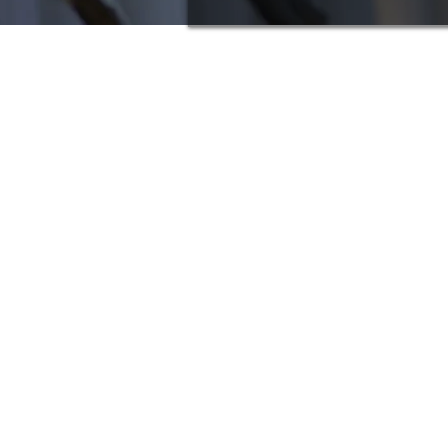
AnyRobots
Menú
¿Necesitas
Transfo
ayuda?
Robots B
Visita
Astronau
Props
nuestro
Atención
Video