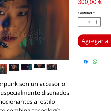
Pre
300,00 €
Cantidad
*
Agregar al 
erpunk son un accesorio
a, especialmente diseñados
mocionantes al estilo
sco combina tecnología