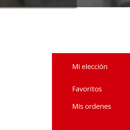
Mi elección
s más
s
Favoritos
otros
Mis ordenes
l cliente