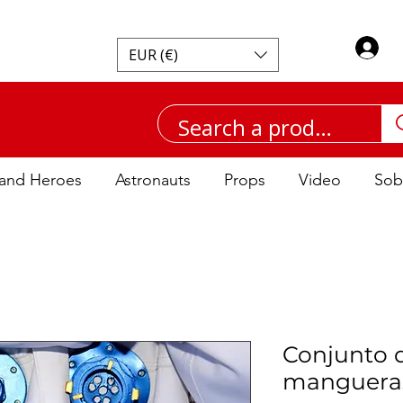
I
EUR (€)
and Heroes
Astronauts
Props
Video
Sob
Conjunto d
mangueras