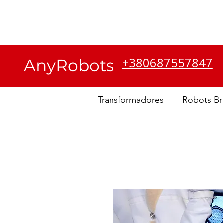
Atención al cliente
Sobre
nosotros
+380687557847
AnyRobots
Transformadores
Robots Br