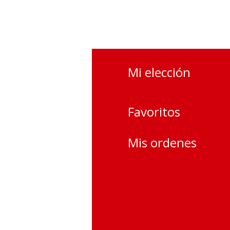
Mi elección
s más
s
Favoritos
otros
Mis ordenes
l cliente
nes