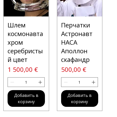
Шлем
Перчатки
космонавта
Астронавт
хром
НАСА
серебристы
Аполлон
й цвет
скафандр
Цена
Цена
1 500,00 €
500,00 €
Добавить в
Добавить в
корзину
корзину