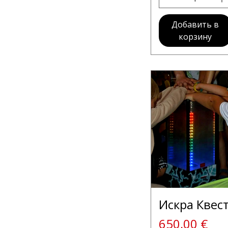
Добавить в
корзину
Искра Квес
Цена
650,00 €