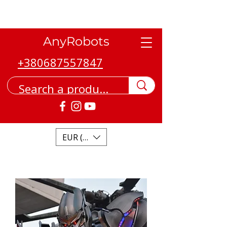
AnyRobots
+380687557847
EUR (€)