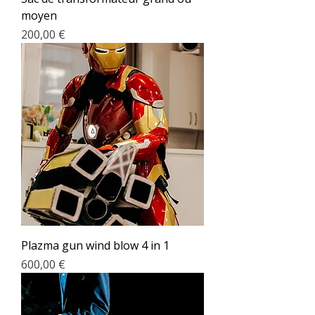
moyen
Prix
200,00 €
Plazma gun wind blow 4 in 1
Prix
600,00 €