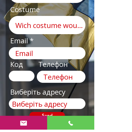
Costume
Email
Код
Телефон
Виберіть адресу
Send