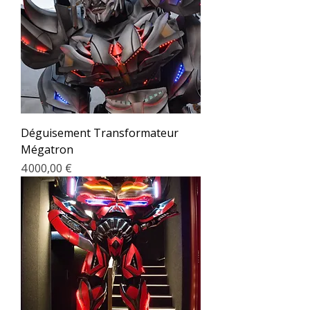
Déguisement Transformateur
Mégatron
Prix
4 000,00 €