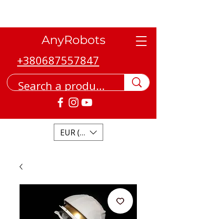
AnyRobots
+380687557847
EUR (€)