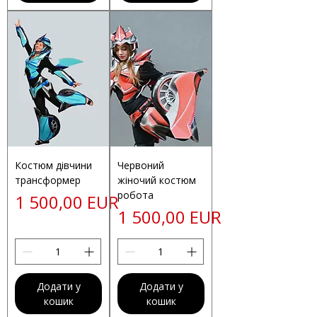
Костюм дівчини
Червоний
трансформер
жіночий костюм
робота
Ціна
1 500,00 EUR
Ціна
1 500,00 EUR
Додати у
Додати у
кошик
кошик