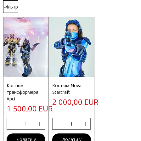
Фільтр
Костюм
Костюм Nova
трансформера
Starcraft
Арсі
Ціна
2 000,00 EUR
Ціна
1 500,00 EUR
Додати у
Додати у