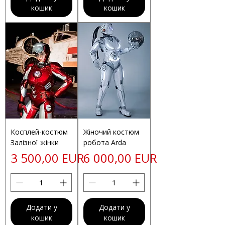
кошик
кошик
Косплей-костюм
Жіночий костюм
Залізної жінки
робота Arda
Ціна
Ціна
3 500,00 EUR
6 000,00 EUR
Додати у
Додати у
кошик
кошик