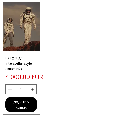
Скафандр
Interstellar style
(жіночий)
Ціна
4 000,00 EUR
Додати у
кошик