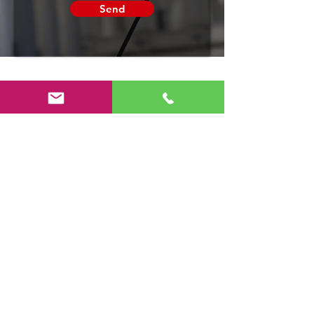
Send
AnyRobots
Потрібна допомога?
Відвідайте наш
Підтримка клієнтів
по допомогу або
зателефонуйте нам за
номером
+380687557847