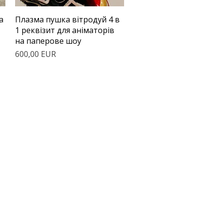
Швидкий перегляд
а
Плазма пушка вітродуй 4 в
1 реквізит для аніматорів
на паперове шоу
Ціна
600,00 EUR