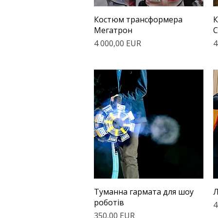
Швидкий перегляд
Костюм трансформера
К
Мегатрон
С
Ціна
Ц
4 000,00 EUR
4
Швидкий перегляд
Туманна гармата для шоу
Л
роботів
Ц
4
Ціна
350,00 EUR