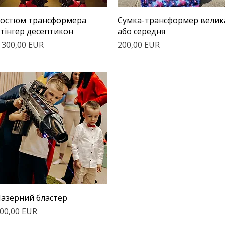
Швидкий перегляд
Швидкий перегляд
остюм трансформера
Сумка-трансформер велик
тінгер десептикон
або середня
іна
Ціна
 300,00 EUR
200,00 EUR
Швидкий перегляд
азерний бластер
іна
00,00 EUR