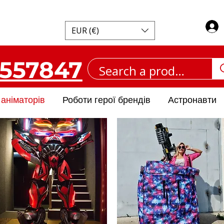
EUR (€)
557847
аніматорів
Роботи герої брендів
Астронавти