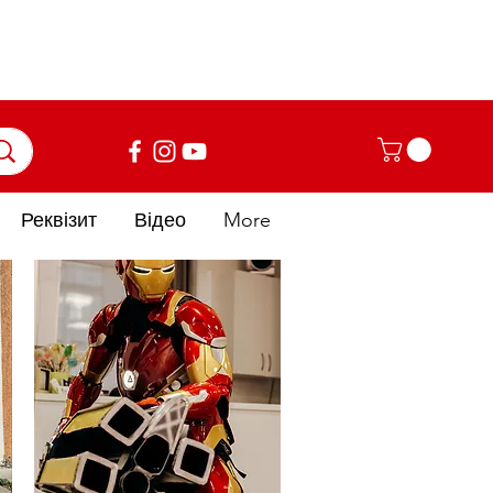
Увійти
Реквізит
Відео
More