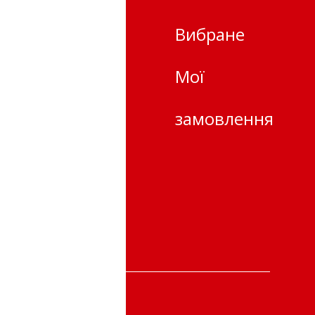
. Івано-
Вибране
к, Крихівці,
Мої
ідська 25-22
замовлення
 та
ння