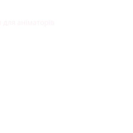
укти
Адреса: м
FAQ
 для аніматорів
Фрнаківсь
Про нас
ерої брендів
вти
вул.Слоб
Підтримка
Доставка
клієнтів
поверне
Умови
rs
замовлення