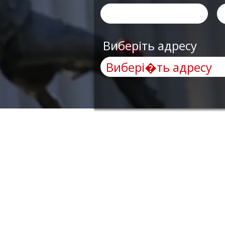
Виберіть адресу
AnyRobots
Меню